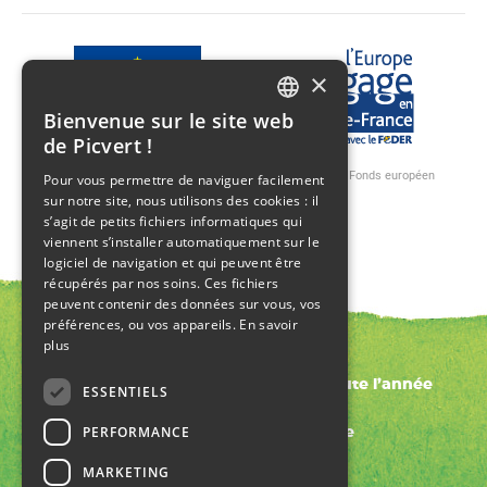
×
Bienvenue sur le site web
FRENCH
de Picvert !
ENGLISH
Ce projet est cofinancé par l'Union Européenne avec le Fonds européen
Pour vous permettre de naviguer facilement
agricole pour le développement rural.
sur notre site, nous utilisons des cookies : il
s’agit de petits fichiers informatiques qui
viennent s’installer automatiquement sur le
logiciel de navigation et qui peuvent être
récupérés par nos soins. Ces fichiers
peuvent contenir des données sur vous, vos
préférences, ou vos appareils.
En savoir
plus
Nos gammes
Jeunes pousses et mini légumes toute l’année
ESSENTIELS
Notre histoire
PERFORMANCE
Nos fermes demain la terre
Actualités
MARKETING
Nous contacter